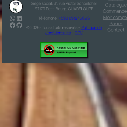
Siège social: 31, rue Victor Schoelcher
Catalogue
97170 Petit-Bourg, GUADELOUPE
Commande
WhatsApp
LinkedIn
Mon compt
Téléphone:
+590 691246696
Facebook
GitHub
Panier
© 2026 · Tous droits réservés –
Politique de
Contact
confidentialité
–
CGV