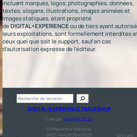
incluant marques, logos, photographies, données,
textes, slogans, illustrations, images animées et
images statiques, étant propriété
de
DIGITAL+EXPERIENCE
ou de tiers ayant autoris
leurs exploitations, sont formellement interdites e
ceux quel que soit le support, sauf en cas
d’autorisation expresse de l’éditeur.
Recherche
DIGITAL+EXPERIENCE TRADESHOP
Créé par
Xavier,NICOLZA
Entrepreneur individuel
SIRET: 44428136400026
Accueil