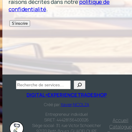
raisons décrites dans notre
politique de
confidentialité
.
S’inscrire
Recherche
DIGITAL+EXPERIENCE TRADESHOP
Créé par
Xavier,NICOLZA
Entrepreneur individuel
SIRET: 44428136400026
Accueil
Siège social: 31, rue Victor Schoelcher
Catalogue
97170 Petit-Bourg, GUADELOUPE