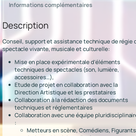
t
Informations complémentaires
i
t
Description
é
d
e
Conseil, support et assistance technique de régie 
A
spectacle vivante, musicale et culturelle:
s
s
Mise en place expérimentale d’éléments
i
techniques de spectacles (son, lumière,
s
accessoires…),
t
Etude de projet en collaboration avec la
a
Direction Artistique et les prestataires
n
Collaboration à la rédaction des documents
c
techniques et réglementaires
e
Collaboration avec une équipe pluridisciplinair
e
:
t
Metteurs en scène, Comédiens, Figurant