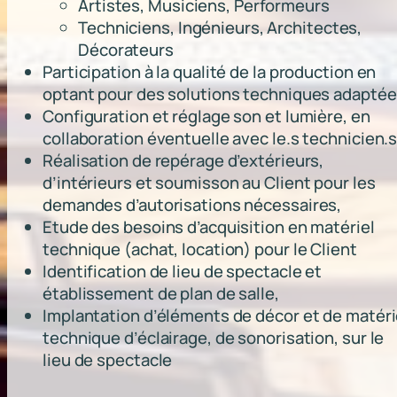
s
Artistes, Musiciens, Performeurs
u
Techniciens, Ingénieurs, Architectes,
p
Décorateurs
p
Participation à la qualité de la production en
o
optant pour des solutions techniques adaptée
r
Configuration et réglage son et lumière, en
t
collaboration éventuelle avec le.s technicien.
à
Réalisation de repérage d’extérieurs,
l
d’intérieurs et soumisson au Client pour les
a
demandes d’autorisations nécessaires,
r
Etude des besoins d’acquisition en matériel
é
technique (achat, location) pour le Client
g
Identification de lieu de spectacle et
i
établissement de plan de salle,
e
Implantation d’éléments de décor et de matéri
d
technique d’éclairage, de sonorisation, sur le
e
lieu de spectacle
s