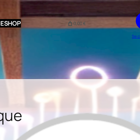
DESHOP
0,00 €
Se c
ique