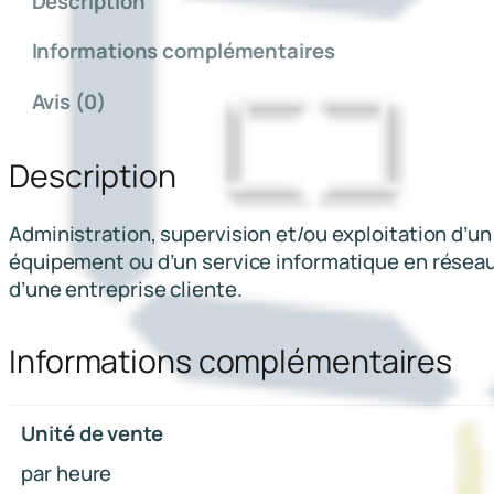
Description
n
t
Informations complémentaires
i
t
Avis (0)
é
d
Description
e
G
e
Administration, supervision et/ou exploitation d’un
s
équipement ou d’un service informatique en résea
t
d’une entreprise cliente.
i
o
Informations complémentaires
n
d
'
Unité de vente
i
par heure
n