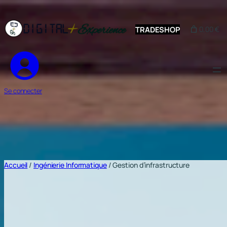
Aller
au
TRADESHOP
0,00 €
contenu
Se connecter
Accueil
/
Ingénierie Informatique
/ Gestion d’infrastructure