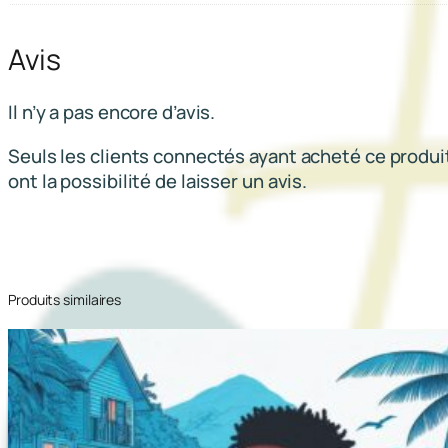
f
r
Avis
a
s
t
Il n’y a pas encore d’avis.
r
Seuls les clients connectés ayant acheté ce produi
u
ont la possibilité de laisser un avis.
c
t
u
r
e
Produits similaires