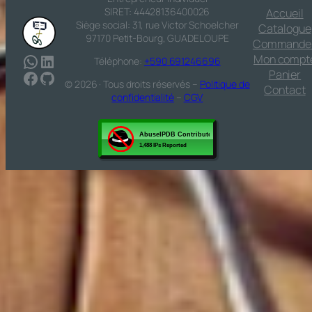
SIRET: 44428136400026
Accueil
Siège social: 31, rue Victor Schoelcher
Catalogue
97170 Petit-Bourg, GUADELOUPE
Commande
WhatsApp
LinkedIn
Mon compt
Téléphone:
+590 691246696
Facebook
GitHub
Panier
© 2026 · Tous droits réservés –
Politique de
Contact
confidentialité
–
CGV