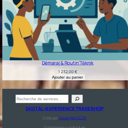
Démaraj & Routin’Tèknik
1 232,00
€
Ajouter au panier
Recherche
DIGITAL+EXPERIENCE TRADESHOP
Créé par
Xavier,NICOLZA
Entrepreneur individuel