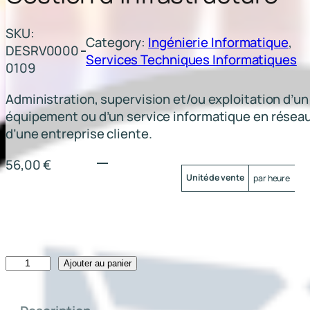
SKU:
Category:
Ingénierie Informatique
, 
DESRV0000
Services Techniques Informatiques
0109
Administration, supervision et/ou exploitation d’un
équipement ou d’un service informatique en résea
d’une entreprise cliente.
56,00
€
Attributs
Valeur
Unité de vente
par heure
q
Ajouter au panier
u
a