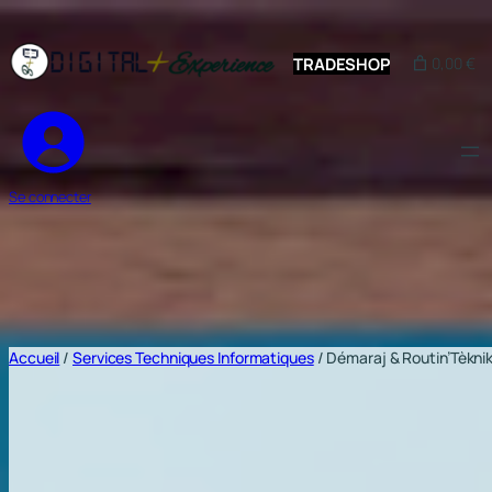
Aller
au
TRADESHOP
0,00 €
contenu
Se connecter
Accueil
/
Services Techniques Informatiques
/ Démaraj & Routin’Tèkni