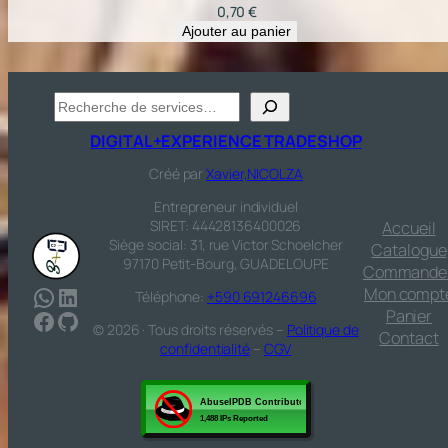
0,70
€
Ajouter au panier
Recherche
DIGITAL+EXPERIENCE TRADESHOP
Créé par
Xavier,NICOLZA
Entrepreneur individuel
SIRET: 44428136400026
Accueil
Siège social: 31, rue Victor Schoelcher
Catalogue
97170 Petit-Bourg, GUADELOUPE
Commande
WhatsApp
LinkedIn
Mon compt
Téléphone:
+590 691246696
Facebook
GitHub
Panier
© 2026 · Tous droits réservés –
Politique de
Contact
confidentialité
–
CGV