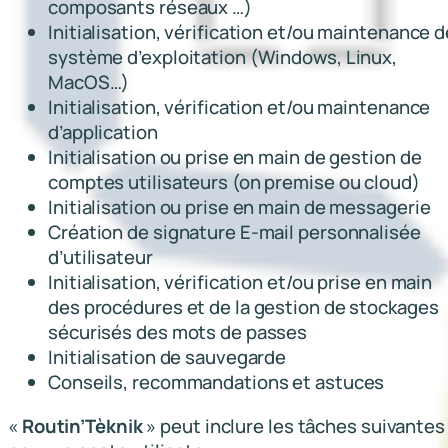
composants réseaux …)
t
Initialisation, vérification et/ou maintenance d
i
système d’exploitation (Windows, Linux,
n
MacOS…)
’
Initialisation, vérification et/ou maintenance
T
d’application
è
Initialisation ou prise en main de gestion de
k
comptes utilisateurs (on premise ou cloud)
n
Initialisation ou prise en main de messagerie
i
Création de signature E-mail personnalisée
k
d’utilisateur
Initialisation, vérification et/ou prise en main
des procédures et de la gestion de stockages
sécurisés des mots de passes
Initialisation de sauvegarde
Conseils, recommandations et astuces
«
Routin’Tèknik
» peut inclure les tâches suivantes