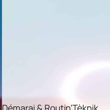
Démaraj & Routin’Tèknik