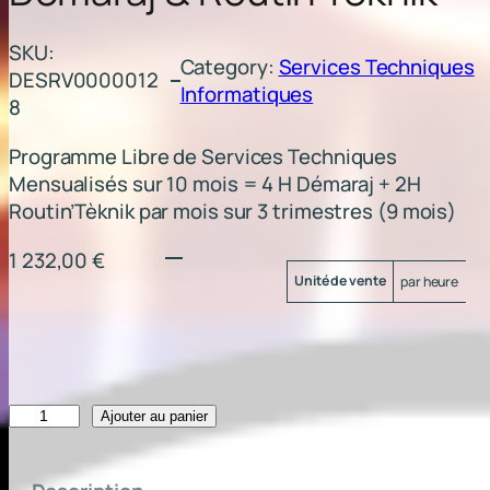
SKU:
Category:
Services Techniques
DESRV0000012
Informatiques
8
Programme Libre de Services Techniques
Mensualisés sur 10 mois = 4 H Démaraj + 2H
Routin’Tèknik par mois sur 3 trimestres (9 mois)
1 232,00
€
Attributs
Valeur
Unité de vente
par heure
q
Ajouter au panier
u
a