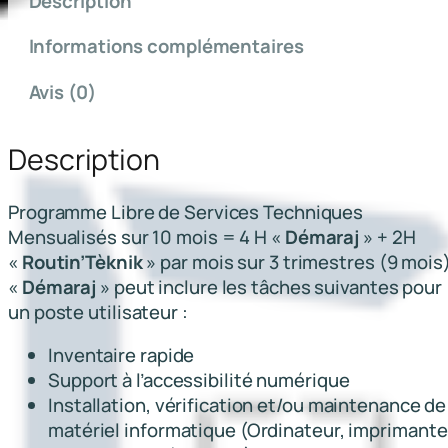
Description
n
t
Informations complémentaires
i
t
Avis (0)
é
d
Description
e
D
é
Programme Libre de Services Techniques
m
Mensualisés sur 10 mois = 4 H «
Démaraj
» + 2H
a
«
Routin’Tèknik
» par mois sur 3 trimestres (9 mois
r
«
Démaraj
» peut inclure les tâches suivantes pour
a
un poste utilisateur :
j
Inventaire rapide
&
Support à l’accessibilité numérique
R
Installation, vérification et/ou maintenance de
o
matériel informatique (Ordinateur, imprimante
u