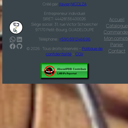
Créé par
Xavier,NICOLZA
Entrepreneur individuel
SIRET: 44428136400026
Accueil
Siège social: 31, rue Victor Schoelcher
Catalogue
97170 Petit-Bourg, GUADELOUPE
Commande
WhatsApp
LinkedIn
Mon compt
Téléphone:
+590 691246696
Facebook
GitHub
Panier
© 2026 · Tous droits réservés –
Politique de
Contact
confidentialité
–
CGV