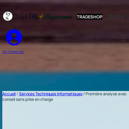
Aller
au
TRADESHOP
0,00 €
contenu
Se connecter
Accueil
/
Services Techniques Informatiques
/ Première analyse avec
conseil sans prise en charge